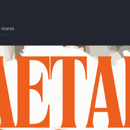
x mares
More